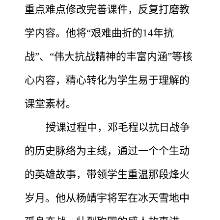
重点难点
修改完善
课件，反复打磨教
学内容。他将
“
艰难曲折的
14年抗
战
”
、
“
伟大抗战精神的丰富内涵
”
等核
心内容，精心转化为学生易于理解的
课堂素材。
授课过程中，邓
毛程
以抗日战争
的历史脉络为主线，通过一个个生动
的英雄故事，带领学生重温那段烽火
岁月。他从杨靖宇将军在
冰天雪地
中