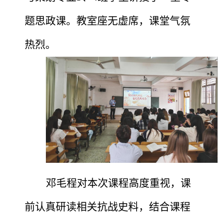
题思政课。教室座无虚席，课堂气氛
热烈。
邓
毛程
对本次课程高度重视，课
前
认真研读相关
抗战史料
，
结合课程