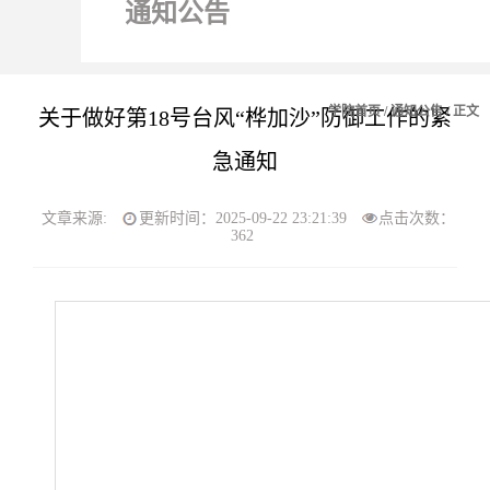
通知公告
学院首页
/
通知公告
/ 正文
关于做好第18号台风“桦加沙”防御工作的紧
急通知
文章来源:
更新时间：2025-09-22 23:21:39
点击次数：
362