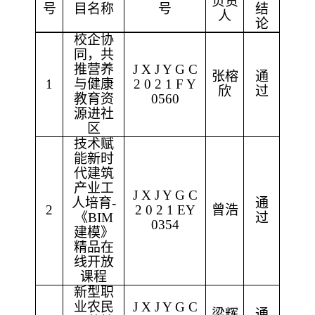
负责
号
目名称
号
结
人
论
校企协
同，共
推营养
J X J Y G C
张榕
通
1
与健康
2 0 2 1 F Y
欣
过
教育资
0560
源进社
区
技术赋
能新时
代建筑
产业工
J X J Y G C
人培育
-
通
2
2 0 2 1 EY
曾浩
《BIM
过
0354
建模》
精品在
线开放
课程
新型职
业农民
J X J Y G C
梁辉
通