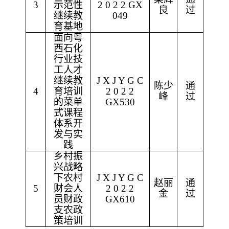
3
示范性
2 0 2 2 GX
良
过
继续教
049
育基地
面向粤
西石化
行业技
工人才
继续教
J X J Y G C
陈少
通
4
育培训
2 0 2 2
峰
过
的菜单
GX530
式课程
体系开
发与实
践
乡村振
兴战略
下农村
J X J Y G C
赵丽
通
5
财会人
2 0 2 2
金
过
员财政
GX610
支农政
策培训