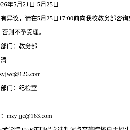
026年
5月2
1
日
-5月25
日
据有异议，请在
5月25
日
17:00前向我校教务部
，否则不予受理。
核部门：教务部
平清
zyjwc@126.com
诉部门：纪检室
莉
箱：
mzyjjjc@163.com
技术学院
2026年现代学徒制试点高等院校自主招