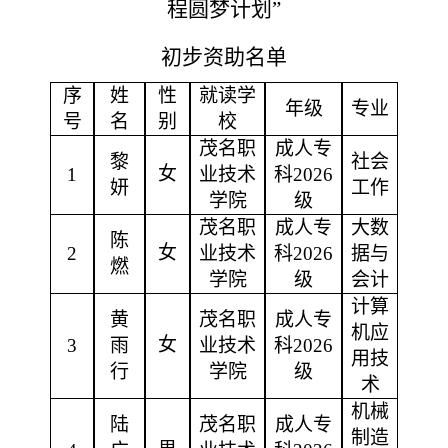
程圆梦计划”
初步
资助名单
序
姓
性
就读学
年级
专业
号
名
别
校
茂名职
成人专
黎
社会
女
1
业技术
科
2026
妍
工作
学院
级
茂名职
成人专
大数
陈
女
2
业技术
科
2026
据与
燃
学院
级
会计
计算
黄
茂名职
成人专
机应
女
3
雨
业技术
科
2026
用技
行
学院
级
术
机械
陆
茂名职
成人专
制造