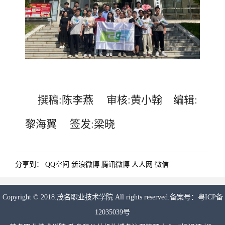
撰稿
:陈李燕
审核
:黄小翰
编辑
:
黎海翼
签发
:梁晓
分享到：
QQ空间
新浪微博
腾讯微博
人人网
微信
Copyright © 2018.茂名职业技术学院 All rights reserved.备案号：
粤ICP备
12035039号