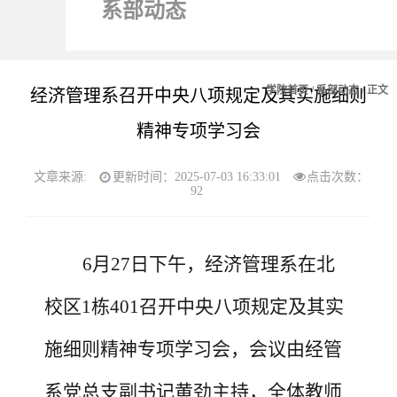
系部动态
学院首页
/
系部动态
/ 正文
经济管理系召开中央八项规定及其实施细则
精神专项学习会
文章来源:
更新时间：2025-07-03 16:33:01
点击次数：
92
6月
27
日下午，经济管理系在
北
校区
1栋
401召开
中央八项规定
及其实
施细则
精神专项学习会，会议由经管
系党总支副书记黄劲主持，全体
教师