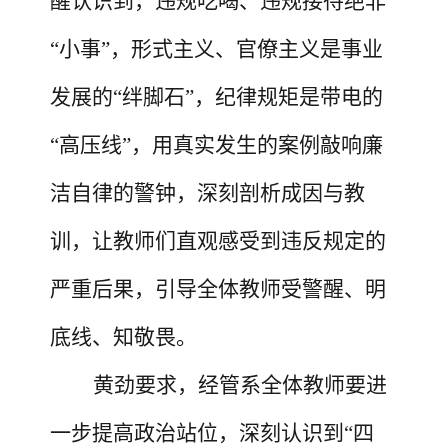
醒认识到，违规吃喝、违规接待绝非
“小事”，形式主义、官僚主义是事业
发展的“绊脚石”，纪律规矩是带电的
“高压线”，用真实发生的案例敲响廉
洁自律的警钟，
深刻剖析成因与教
训，
让教师们直观感受到违反规定的
严重后果，
引导
全体
教师
受警醒、明
底线、知敬畏。
黄劲
要
求，经管系全
体
教师
要进
一步提高政治站位，深刻认识到
“四