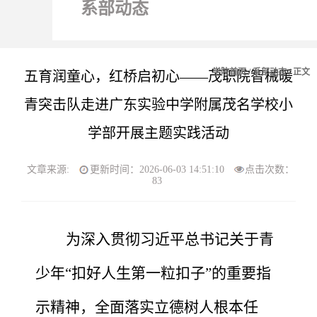
系部动态
学院首页
/
系部动态
/ 正文
五育润童心，红桥启初心——茂职院智械暖
青突击队走进广东实验中学附属茂名学校小
学部开展主题实践活动
文章来源:
更新时间：2026-06-03 14:51:10
点击次数：
83
为深入贯彻习近平总书记关于青
少年
“扣好人生第一粒扣子”的重要指
示精神，全面落实立德树人根本任