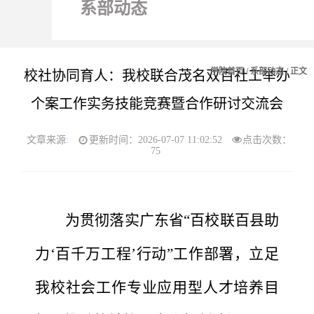
系部动态
学院首页
/
系部动态
/ 正文
校社协同育人：我校联合茂名双百社工举办
个案工作实务技能竞赛暨合作研讨交流会
文章来源:
更新时间：2026-07-07 11:02:52
点击次数：
75
为贯彻落实广东省
“百校联百县助
力‘百千万工程’行动”工作部署，立足
我校社会工作专业应用型人才培养目