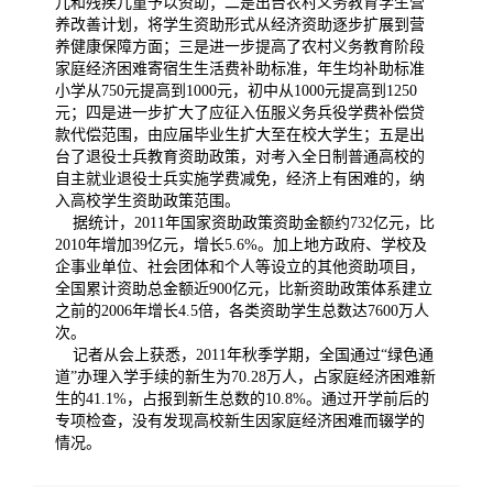
儿和残疾儿童予以资助；二是出台农村义务教育学生营
养改善计划，将学生资助形式从经济资助逐步扩展到营
养健康保障方面；三是进一步提高了农村义务教育阶段
家庭经济困难寄宿生生活费补助标准，年生均补助标准
小学从750元提高到1000元，初中从1000元提高到1250
元；四是进一步扩大了应征入伍服义务兵役学费补偿贷
款代偿范围，由应届毕业生扩大至在校大学生；五是出
台了退役士兵教育资助政策，对考入全日制普通高校的
自主就业退役士兵实施学费减免，经济上有困难的，纳
入高校学生资助政策范围。
据统计，2011年国家资助政策资助金额约732亿元，比
2010年增加39亿元，增长5.6%。加上地方政府、学校及
企事业单位、社会团体和个人等设立的其他资助项目，
全国累计资助总金额近900亿元，比新资助政策体系建立
之前的2006年增长4.5倍，各类资助学生总数达7600万人
次。
记者从会上获悉，2011年秋季学期，全国通过“绿色通
道”办理入学手续的新生为70.28万人，占家庭经济困难新
生的41.1%，占报到新生总数的10.8%。通过开学前后的
专项检查，没有发现高校新生因家庭经济困难而辍学的
情况。