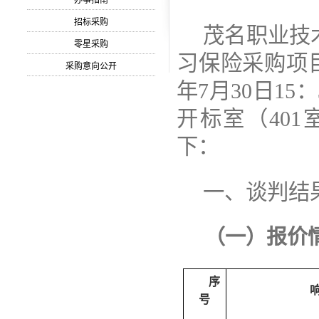
办事指南
招标采购
茂名职业技
零星采购
习保险采购项
采购意向公开
年
7
月
30
日
15
：
开标室（
401
下：
一、谈判结
（一）报价
序
号