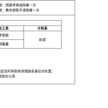
堂：团委李锋成陪餐一次
堂：教务部陈平清陪餐一次
化工系
计机系
李思聪
赵波
胡鑫鑫
规定及时采取有效措施妥善应对处置。
党政办公室