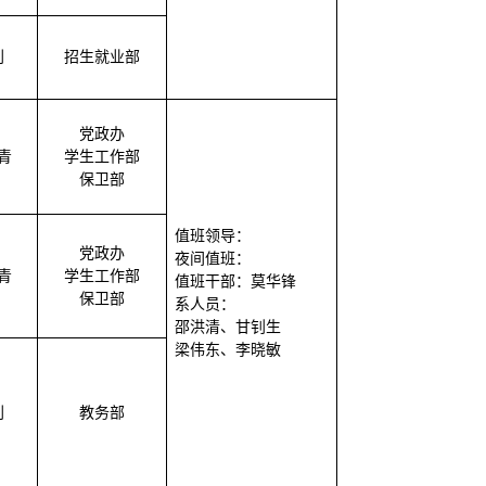
利
招生就业部
党政办
青
学生工作部
保卫部
值班领导：
党政办
夜间值班：
青
学生工作部
值班干部：
莫华锋
保卫部
系人员
：
邵洪清、甘钊生
梁伟东、李晓敏
利
教务部