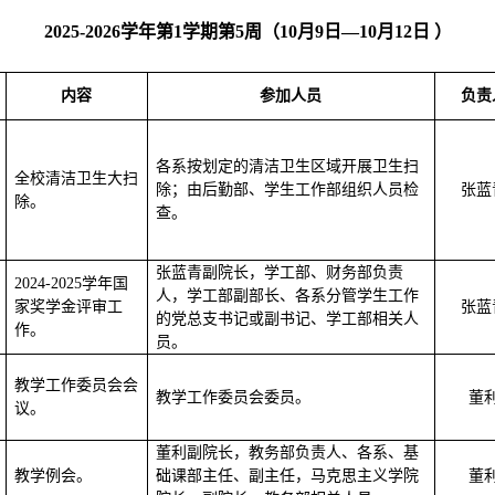
2025-2026学年第1学期第5周（10月9日—10月12日 ）
内容
参加人员
负责
各系按划定的清洁卫生区域开展卫生扫
全校清洁卫生大扫
除；由后勤部、学生
工作部
组织人员检
张蓝
除。
查。
张蓝青副院长，学工部、财务部负责
2024-2025学年国
人，学工部副部长、各系分管学生工作
家奖学金评审工
张蓝
的党总支书记或副书记、学工部相关人
作
。
员
。
教学工作委员会会
教学工作委员会委员。
董
议。
董利副院长，教务部负责人、各系、基
教学例会。
础课部主任、副主任，马克思主义学院
董