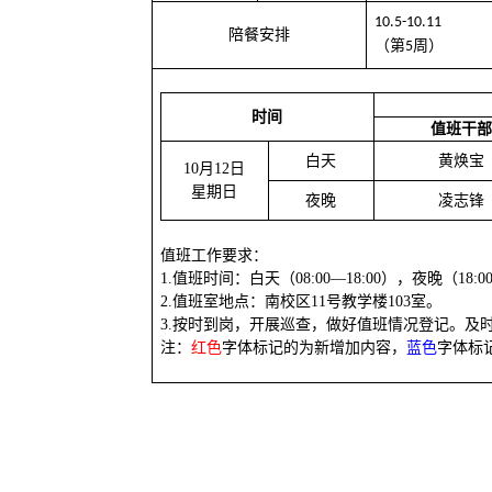
10.5-10.11
陪餐安排
（第
周）
5
时间
值班干部
白天
黄焕宝
10
月
12
日
星期
日
夜晚
凌志锋
值班工作要求：
1.值班时间：白天（08:00—18:00），夜晚（18:0
2.值班室地点：南校区11号教学楼103室。
3.按时到岗，开展巡查，做好值班情况登记。
注：
红色
字体标记的为新增加内容，
蓝色
字体标