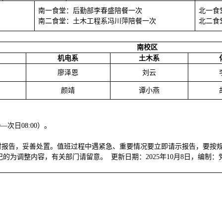
南一食堂：后勤部李春盛陪餐一次
北一食
南二食堂：土木工程系冯川萍陪餐一次
北二食
南校区
机电系
土木系
廖泽恩
刘云
颜靖
谭小燕
0—次日08:00）。
及时报告，妥善处置。值班过程中遇紧急、重要情况要立即请示报告，要按
记的为调整内容，有关部门请留意。
更新日期：
202
5
年
10
月
8
日，编制：