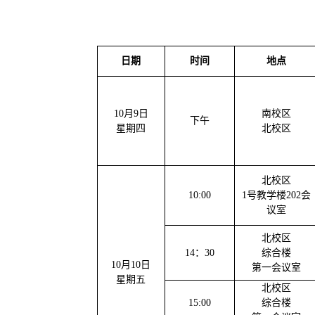
日期
时间
地点
10
月
9日
南校区
下午
星期
四
北校区
北校区
10:00
1号教学楼202会
议室
北校区
14：30
综合楼
10
月
10
日
第一会议室
星期
五
北校区
15:00
综合楼