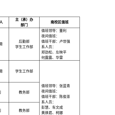
主（承）办
人
南校区值班
部门
值班领导：
董利
夜间值班：
后勤部
值班干部：
卢世强
青
学生工作部
系人员：
郑劲松、左映平
何露露、华雷
青
学生工作部
值班领导：
张蓝青
夜间值班：
利
教务部
值班干部：
陈俊澎
系人员：
彭慧、车文成
利
教务部
黄焕君、柯娜