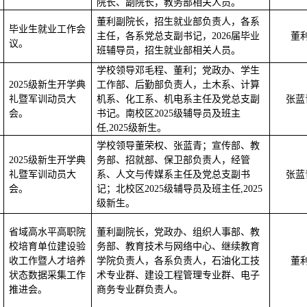
院长、副院长，教务部相关人员。
董利副院长，招生就业部负责人，各系
毕业生就业工作会
主任，各系党总支副书记，
2026届毕业
董
议
。
班辅导员，招生就业部相关人员。
学校领导邓毛程、董利；党政办、学生
2025级新生开学典
工作部、后勤部负责人，土木系、计算
礼暨军训动员大
机系、化工系、机电系主任及党总支副
张蓝
会。
书记。南校区
2025级辅导员及班主
任,2025级新生。
学校领导董荣权、张蓝青；宣传部、教
2025级新生开学典
务部、招就部、保卫部负责人，经管
礼暨军训动员大
系、人文与传媒系主任及党总支副书
张蓝
会。
记；北校区
2025级辅导员及班主任,2025
级新生。
省域高水平高职院
董利副院长，党政办、组织人事部、教
校培育单位建设验
务部、教育技术与网络中心、继续教育
收工作暨人才培养
学院负责人，各系负责人，石油化工技
董
状态数据采集工作
术专业群、建设工程管理专业群、电子
推进会。
商务专业群负责人。