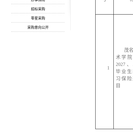
办事指南
招标采购
零星采购
采购意向公开
茂
术学
2027
、
1
毕业生
习保险
目